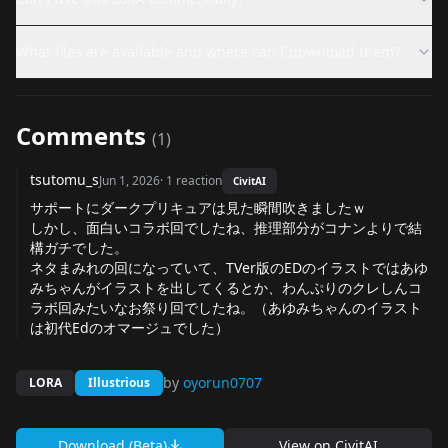
What files are available and where can I download them?
Comments
(
1
)
tsutomu_s
Jun 1, 2026
·
1
reaction
CivitAI
サポートにダークプリキュアは見た瞬間吹きましたｗ
しかし、面白いコラボ回でしたね、推理部分がコナンよりで結
構ガチでした。
ネタまみれの回になっていて、TVer版のEDのイラストではあゆ
みちゃんがイラストを出してくるとか、わんぷりのクレしんコ
ラボ回みたいなお祭り回でしたね。（あゆみちゃんのイラスト
は初代Edのオマージュでした）
by
oyorun0707
LORA
Illustrious
Download (Beta)
View on
CivitAI