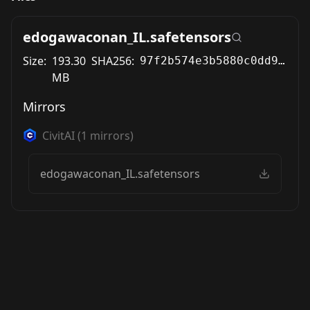
edogawaconan_IL.safetensors
Size:
193.30
SHA256:
97f2b574e3b5880c0dd93a8d2dee758b516f5c18dd1d161621206e42f757ce36
MB
Mirrors
CivitAI
(
1
mirrors)
edogawaconan_IL.safetensors