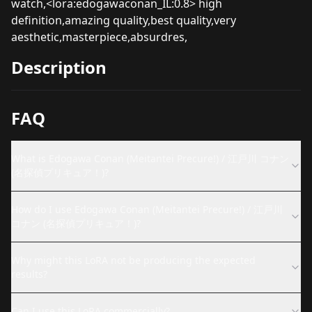
watch,<lora:edogawaconan_IL:0.8> high
definition,amazing quality,best quality,very
aesthetic,masterpiece,absurdres,
Description
FAQ
What is Edogawa Conan (Meitantei Precure!) / 江戸川 コナン
(名探偵プリキュア！)?
How do I use Edogawa Conan (Meitantei Precure!) / 江戸川
コナン (名探偵プリキュア！)?
Why might this LoRA not be producing the expected
results?
Can I use this LoRA commercially?