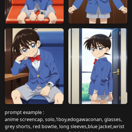
prompt example :
anime screencap, solo,1boy,edogawaconan, glasses,
grey shorts, red bowtie, long sleeves,blue jacket,wrist