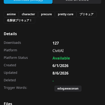
anime
character
precure
pretty cure
プリキュア
名探偵プリキュア！
Details
Downloads
127
Platform
CivitAI
Platform Status
Available
Created
6/1/2026
Updated
8/6/2026
Deleted
-
Trigger Words:
edogawaconan
Files