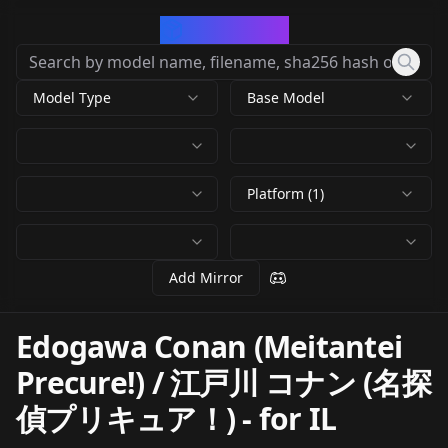
CivArchive
Model Type
Base Model
Platform (1)
Add Mirror
Edogawa Conan (Meitantei
Precure!) / 江戸川 コナン (名探
偵プリキュア！)
-
for IL