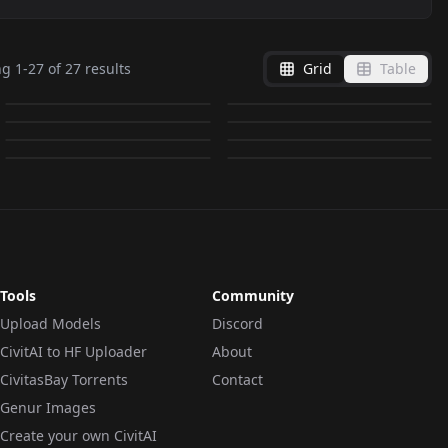
ときめきメモリアル2 /
館林見晴 - ときめきメモ
深谷しな子 - 赤ちゃんと
榎木春美 - 赤ちゃんと僕
寿 美幸&白雪 美帆
リアル / Tatebayashi
ng
1
-
27
of
27
results
Grid
Table
萌 - 赤ちゃんと僕 / moe
早乙女好雄 - ときめきメ
僕 / Shinako - Baby &
/ Enoki Harumi - Baby
by
aoogleplay1999605
57
by
aoogleplay1999605
45
Miyuki
Miharu - Tokimeki
後藤正 - 赤ちゃんと僕 /
希美 - 赤ちゃんと僕 /
- Baby & Me v1
モリアル / Saotome
by
aoogleplay1999605
32
by
aoogleplay1999605
32
Me v1
& Me v1
Kotobuki&Shirayuki
Memorial v4.1
Gotou Tadashi - Baby
Kimmie - Baby & Me
by
aoogleplay1999605
23
by
aoogleplay1999605
18
Yoshio - Tokimeki
LORA
·
Illustrious
LORA
·
Illustrious
Miho -
by
aoogleplay1999605
12
by
aoogleplay1999605
10
& Me v1
V1
LORA
·
Illustrious
Memorial V1
LORA
·
Illustrious
Tokimeki_Memorial 2
LORA
·
Illustrious
LORA
·
Illustrious
v1.0
LORA
·
Illustrious
LORA
·
Illustrious
Tools
Community
Upload Models
Discord
CivitAI to HF Uploader
About
CivitasBay Torrents
Contact
Genur Images
Create your own CivitAI