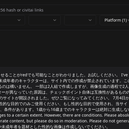
Platform (1)
も可能なことがわかりました。お試しください。 I've discovered that if
Please give it a try. 未成年者のキャラクターは、サイト内での作成が
するのは構いません。 一部は2人組で作成しますが、画像生成の過程で
ターが異なっていた原因は、チェックポイント自体は互換性があるもの
5401547417564 のサイトが開設されました。ぜひご覧になってみてください
的な目的でのみご使用ください、もし性的な目的で使用され、当サイトに
ただし、条件があります。1歳から16歳までのキャラクターは絶対に生成し
ertain extent. However, there are conditions. Please absolutel
nerate content, but please do so in moderation. Please do not g
や未成年者を題材とした性的な画像は作成しないでください。