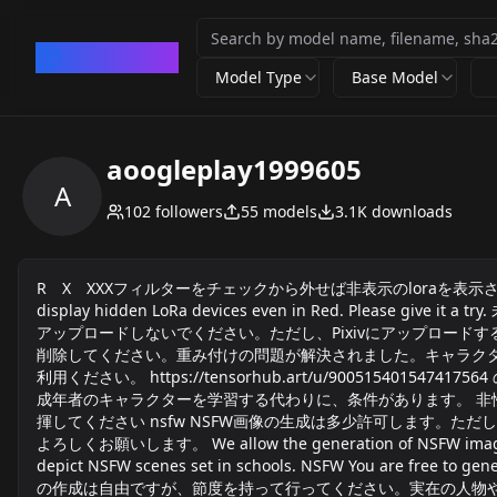
CivArchive
Model Type
Base Model
aoogleplay1999605
A
102
followers
55
models
3.1K
downloads
R X XXXフィルターをチェックから外せば非表示のloraを表示させることがredで
display hidden LoRa devices even in Red. 
アップロードしないでください。ただし、Pixivにアップロード
削除してください。重み付けの問題が解決されました。キャラク
利用ください。 https://tensorhub.art/u/90051
成年者のキャラクターを学習する代わりに、条件があります。 非性
揮してください nsfw NSFW画像の生成は多少許可します。
よろしくお願いします。 We allow the generation of NSFW images to a c
depict NSFW scenes set in schools. NSFW You are free to ge
の作成は自由ですが、節度を持って行ってください。実在の人物