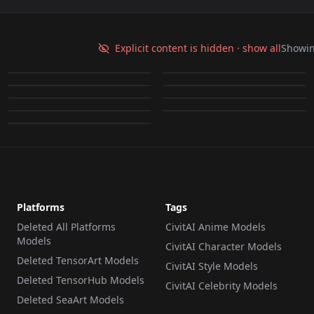
水月 春奈 - ときめきメモ
ときめきメモリアル2 /
高見公人&虹野沙希 - と
朝日奈夕子 - ときめきメ
リアル4 / Mizuki
麻生 華澄&水無月 琴子
Explicit content is hidden · show all
Showi
高見公人&虹野沙希 - と
平井果子 - 赤ちゃんと僕
きめきメモリアル v1.0
モリアル / Asahina
by
aoogleplay1999605
70
by
aoogleplay1999605
62
Haruna - tokimeki
Minazuki
深谷しな子& 榎木拓也/ -
榎木拓也 - 赤ちゃんと僕
きめきメモリアル v2
/ Kako - Baby & Me v1
by
aoogleplay1999605
38
by
aoogleplay1999605
38
Yuko -
memorial 4 V1 v1
平井果子 - 赤ちゃんと僕
Kotoko&Asou Kasumi
赤ちゃんと僕 /
/ Enoki Takuya - Baby
by
aoogleplay1999605
27
by
aoogleplay1999605
23
LORA
·
Illustrious
Tokimeki_Memorial
LORA
·
Illustrious
/ Kako - Baby & Me v1
- Tokimeki_Memorial 2
by
aoogleplay1999605
13
by
aoogleplay1999605
13
Shinako&Takuya -
& Me V1
LORA
·
Illustrious
LORA
·
Illustrious
v4.1
by
aoogleplay1999605
4
v1.0
Baby & Me V1
LORA
·
Illustrious
LORA
·
Illustrious
LORA
·
Illustrious
LORA
·
Illustrious
LORA
·
Illustrious
Platforms
Tags
Deleted All Platforms
CivitAI Anime Models
Models
CivitAI Character Models
Deleted TensorArt Models
CivitAI Style Models
Deleted TensorHub Models
CivitAI Celebrity Models
Deleted SeaArt Models