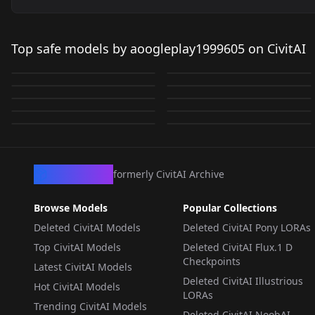
白雪 美帆 - ときめきメモ
白雪 美帆 - ときめきメモ
穂刈 純一郎 -ときめきメ
伊集院メイ - ときめきメ
リアル2 / Shirayuki
リアル2 / Shirayuki
Top safe models by aoogleplay1999605 on CivitAI
槍溝愛 - 赤ちゃんと僕 /
希美 - 赤ちゃんと僕 /
モリアル2 / Hokari
モリアル2 / Ijyuin Mei -
by
aoogleplay1999605
100
by
aoogleplay1999605
79
Miho - Tokimeki
Miho - Tokimeki
深谷しな子 - 赤ちゃんと
槍溝愛 - 赤ちゃんと僕 /
Yarimizo Megumi -
Kimmie - Baby & Me
by
aoogleplay1999605
44
by
aoogleplay1999605
44
Junichiro - Tokimeki
tokimeki memorial 2
Memorial 2 v1
藤井昭広 - 赤ちゃんと僕
Memorial 2 v2
平井果子 - 赤ちゃんと僕
僕 / Shinako - Baby &
Yarimizo Megumi -
by
aoogleplay1999605
30
by
aoogleplay1999605
29
Baby & Me v1
v1
Memorial 2 v1
LORA
·
Illustrious
V1
LORA
·
Illustrious
/ Fujii Akihiro - Aka-
/ Kako - Baby & Me v1
by
aoogleplay1999605
15
by
aoogleplay1999605
14
Me v2
Baby & Me v1
LORA
·
Illustrious
LORA
·
Illustrious
by
aoogleplay1999605
7
by
aoogleplay1999605
7
chan to Boku V1
LORA
·
Illustrious
LORA
·
Illustrious
LORA
·
Illustrious
LORA
·
Illustrious
LORA
·
Illustrious
LORA
·
Illustrious
CivArchive
formerly CivitAI Archive
Browse Models
Popular Collections
Deleted CivitAI Models
Deleted CivitAI Pony LORAs
Top CivitAI Models
Deleted CivitAI Flux.1 D
Checkpoints
Latest CivitAI Models
Deleted CivitAI Illustrious
Hot CivitAI Models
LORAs
Trending CivitAI Models
Deleted CivitAI NoobAI