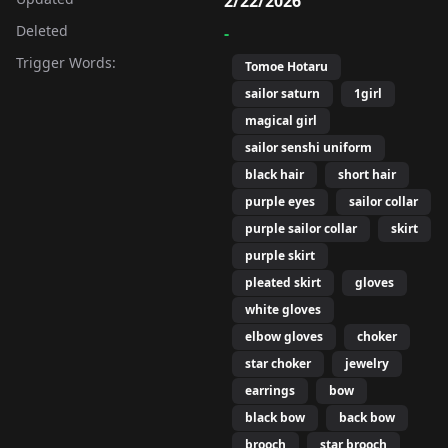
2/22/2026
Deleted
-
Trigger Words:
Tomoe Hotaru
sailor saturn
1girl
magical girl
sailor senshi uniform
black hair
short hair
purple eyes
sailor collar
purple sailor collar
skirt
purple skirt
pleated skirt
gloves
white gloves
elbow gloves
choker
star choker
jewelry
earrings
bow
black bow
back bow
brooch
star brooch