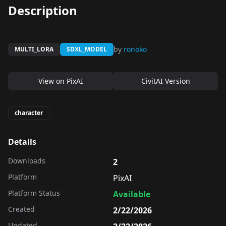
Description
by
ronoko
MULTI_LORA
SDXL_MODEL
View on
PixAI
CivitAI Version
character
Details
Downloads
2
Platform
PixAI
Platform Status
Available
Created
2/22/2026
Updated