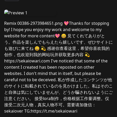
Remix 00386-2973984651.png 💖Thanks for stopping
by! I hope you enjoy my work and welcome to my
website for more content💖 😄 見てくれてありがと
う。作品を楽しんでもらえたら嬉しいです、ぜひサイトに
も遊びに来てね 😄 💫 感谢你查看这里，希望你喜欢我的
创作，也欢迎到我的网站玩并获取更多内容 💫
https://sekaiowari.com I've noticed that some of the
content I created has been reposted on other
websites. I don't mind that in itself, but please be
careful not to be deceived. 私が作成したコンテンツが他
のサイトに転載されているのを見かけました。私はそのこ
と自体は気にしていませんが、どうか騙されないようにご
注意ください。 接受lora制作，价格根据工作量调整。仅
接受二次元人物，真实人物不可。需要请加微信：
sekaiover TG:https://t.me/sekaiowari