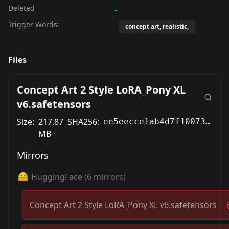
Deleted
-
Trigger Words:
concept art, realistic,
Files
Concept Art 2 Style LoRA_Pony XL
v6.safetensors
Size:
217.87
SHA256:
ee5eecce1ab4d7f100731e9bfa46eaea15a3f81cecf64514e1b66129bc230976
MB
Mirrors
HuggingFace
(
6
mirrors)
Concept Art 2 Style LoRA_Pony XL v6.safetensors