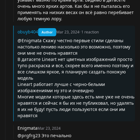
очень много ярких артов. Как бы я не пыталась его
применять на низких весах он всё равно перебивает
любую темную лору.
obuyb404
Mar 23, 2024
·
1
reaction
Author
@Enigmata Скажу честно первые стили сделаны
настолько лениво насколько это возможно, поэтому
они мне не очень нравятся
В датасете Lineart нет цветных изображений просто
тупо раскраска и все, скорее всего именно поэтому и
все слишком яркое, я планирую саздать похожую
модель
Lineart работает лучше с черно-белыми
изображениями ну это и очевидно
Многие модели которые здесь есть мне уже не очень
нравятся и сейчас я бы их не публиковал, но удалять
я их не буду! пусть люди пользуются если они им
нравятся
Enigmata
Mar 23, 2024
@prgfrg23 Это печально