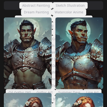
Abstract Painting
Sketch Illustration
Dream Painting
Watercolor Anime
Watercolor Painting
Faux Oil Painting Soft
Faux Oil Painting
LineArt Mono
Concept Art DarkSide [M]
Concept Art Ultimatum [M]
Concept Art Brush
Concept Art Eclipse [M]
Concept Art 2
Eldritch Oil [M]
Palette Knife
Impressionism Oil
Oil Painting Sharp
Gothic Art 2
Smooth Anime Night [M]
Smooth Night
Summer Night
Summer Days 2
Cold Oil Gothic [M]
Cold Oil [M]
Cold Night
Photo 2
Rainbow
Digital Art
Smooth Anime 2 [M]
Anime 2
Smooth 2
Concept Art Twilight [M]
Concept Art
Oil Gothic [M]
Gothic Art
Summer Days
Line Art
Photo
Oil Painting
Ink
Smooth Anime [M]
Anime
Smooth