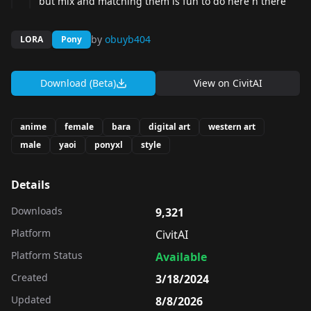
but mix and matching them is fun to do here n there
by
obuyb404
LORA
Pony
Download (Beta)
View on
CivitAI
anime
female
bara
digital art
western art
male
yaoi
ponyxl
style
Details
Downloads
9,321
Platform
CivitAI
Platform Status
Available
Created
3/18/2024
Updated
8/8/2026