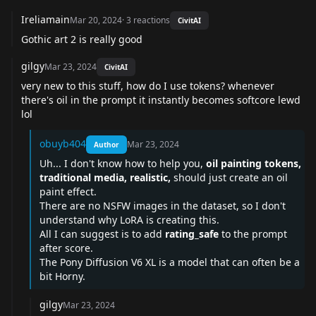
Ireliamain
Mar 20, 2024
·
3
reactions
CivitAI
Gothic art 2 is really good
gilgy
Mar 23, 2024
CivitAI
very new to this stuff, how do I use tokens? whenever
there's oil in the prompt it instantly becomes softcore lewd
lol
obuyb404
Mar 23, 2024
Author
Uh... I don't know how to help you,
oil painting tokens,
traditional media, realistic,
should just create an oil
paint effect.
There are no NSFW images in the dataset, so I don't
understand why LoRA is creating this.
All I can suggest is to add
rating_safe
to the prompt
after score.
The Pony Diffusion V6 XL is a model that can often be a
bit Horny.
gilgy
Mar 23, 2024