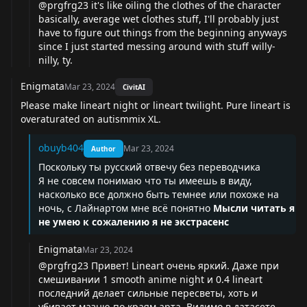
@prgfrg23 it's like oiling the clothes of the character
basically, average wet clothes stuff, I'll probably just
have to figure out things from the beginning anyways
since I just started messing around with stuff willy-
nilly, ty.
Enigmata
Mar 23, 2024
CivitAI
Please make lineart night or lineart twilight. Pure lineart is
overaturated on autismmix XL.
obuyb404
Mar 23, 2024
Author
Поскольку ты русский отвечу без переводчика
Я не совсем понимаю что ты имеешь в виду,
насколько все должно быть темнее или похоже на
ночь, с Лайнартом мне всё понятно
Мысли читать я
не умею к сожалению я не экстрасенс
Enigmata
Mar 23, 2024
@prgfrg23 Привет! Lineart очень яркий. Даже при
смешивании 1 smooth anime night и 0.4 lineart
последний делает сильные пересветы, хоть и
убивает мазню по краям арта. Видимо в датасете