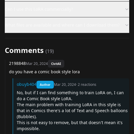
Can I use this LoRA commercially?
What files are available and where can I download them?
Comments
(
19
)
2198848
Mar 20, 2024
CivitAI
do you have a comic book style lora
obuyb404
Mar 20, 2024
·
2
reactions
Author
No, but if I can find something to train LoRA on, I can
do a Comic Book style LoRA.
The main problem with training LoRA in this style is
that in Comics there's a lot of Text and Speech balloons
(Bubbles).
This is not easy to remove, but that doesn't mean it's
impossible.