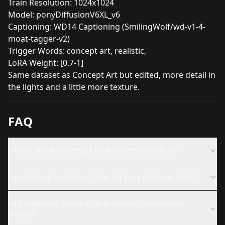
Train Resolution: 1024x1024
Model: ponyDiffusionV6XL_v6
Captioning: WD14 Captioning (SmilingWolf/wd-v1-4-
moat-tagger-v2)
Trigger Words: concept art, realistic,
LoRA Weight: [0.7-1]
Same dataset as Concept Art but edited, more detail in
the lights and a little more texture.
FAQ
What is Not Artists Styles for Pony Diffusion V6 XL?
How do I use Not Artists Styles for Pony Diffusion V6 XL?
Why might this LoRA not be producing the expected
results?