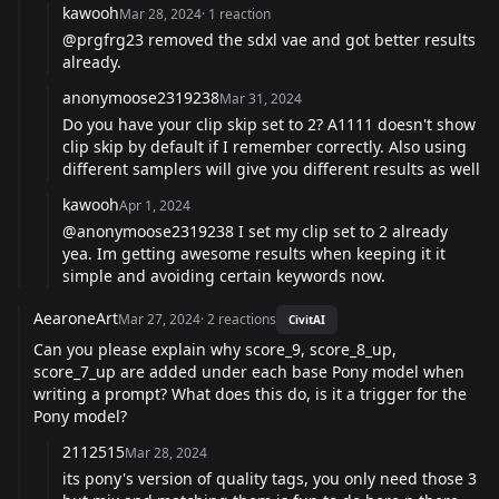
kawooh
Mar 28, 2024
·
1
reaction
@prgfrg23 removed the sdxl vae and got better results
already.
anonymoose2319238
Mar 31, 2024
Do you have your clip skip set to 2? A1111 doesn't show
clip skip by default if I remember correctly. Also using
different samplers will give you different results as well
kawooh
Apr 1, 2024
@anonymoose2319238 I set my clip set to 2 already
yea. Im getting awesome results when keeping it it
simple and avoiding certain keywords now.
AearoneArt
Mar 27, 2024
·
2
reactions
CivitAI
Can you please explain why score_9, score_8_up,
score_7_up are added under each base Pony model when
writing a prompt? What does this do, is it a trigger for the
Pony model?
2112515
Mar 28, 2024
its pony's version of quality tags, you only need those 3