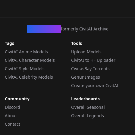
CivArchive
formerly CivitAI Archive
Tags
Tools
CivitAI Anime Models
Upload Models
CivitAI Character Models
CivitAI to HF Uploader
CivitAI Style Models
CivitasBay Torrents
CivitAI Celebrity Models
Genur Images
Create your own CivitAI
Community
Leaderboards
Discord
Overall Seasonal
About
Overall Legends
Contact