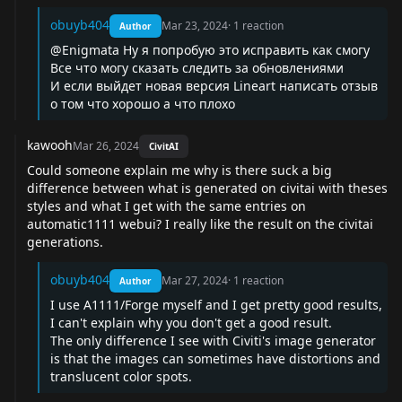
obuyb404
Mar 23, 2024
·
1
reaction
Author
@Enigmata Ну я попробую это исправить как смогу
Все что могу сказать следить за обновлениями
И если выйдет новая версия Lineart написать отзыв
о том что хорошо а что плохо
kawooh
Mar 26, 2024
CivitAI
Could someone explain me why is there suck a big
difference between what is generated on civitai with theses
styles and what I get with the same entries on
automatic1111 webui? I really like the result on the civitai
generations.
obuyb404
Mar 27, 2024
·
1
reaction
Author
I use A1111/Forge myself and I get pretty good results,
I can't explain why you don't get a good result.
The only difference I see with Civiti's image generator
is that the images can sometimes have distortions and
translucent color spots.