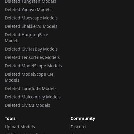
Deleted Tungsten Models
Deleted Yodayo Models
Deleted Moescape Models
Deleted ShakkerAI Models
Deleted HuggingFace
Models
Deleted CivitasBay Models
Deleted TensorFiles Models
Deleted ModelScope Models
Deleted ModelScope CN
Models
Deleted Loradude Models
Deleted Malcolmrey Models
Deleted CivitAI Models
Tools
Community
Upload Models
Discord