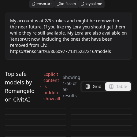
tensor.art
ko-fi.com
paypal.me
My account is at 2/3 strikes and might be removed in
the near future. If you like my Lora you should get them
while they're still available. My Lora are also available on
TensorArt now, including the ones that have been
removed from Civ.
https://tensor.art/u/866097771315237216/models
Top safe
Explicit
Showing
content
models by
1
-
50
of
is
Grid
Table
Asahina Makoto
Hiro / Dismaless -
50
Romangelo
hidden ·
Yuru Yuri Style v1
Lunafrena Nox
results
Style v1 Illustrious
Akebi-chan no Sailor-
on CivitAI
show all
Uran - Mujaki no
Tamachi Yuki Style v1
Illustrious
Fleuret -Young
by
Romangelo
969
by
Romangelo
866
fuku Style v1
Minion Style v1
Lilka Eleniak (Wild
Rakuen Style | 雨蘭 -
Illustrious
by
Romangelo
759
by
Romangelo
750
Version- (Final
Nogiwa Mami (To
Illustrious
Arisu Kazumi Style v1
Illustrious
ARMs 2) | リルカ・エ
by
Romangelo
748
by
Romangelo
725
無邪気の楽園 スタイル
Shiba Miyuki -JC
LORA
·
Illustrious
Fantasy XV) | ルナフ
Diana (Pragmata) |
LORA
·
Illustrious
LOVE-Ru) | 乃際 真美
Illustrious
by
Romangelo
698
by
Romangelo
681
レニアック（ワイルド
v1 Illustrious
Diana (Pragmata) |
LORA
·
Illustrious
Ōmuro Hanako (Yuru
LORA
·
Illustrious
Version- (Mahouka
レーナ・ノックス・フ
ディアナ（プラグマ
by
Romangelo
624
by
Romangelo
609
（ToLOVEる） v1
Wilbell Voll-Ersleid
LORA
·
Illustrious
アームズ２） v1
Tifa Lockhart -Young
LORA
·
Illustrious
ディアナ（プラグマ
Yuri / Ōmuro-ke) | 大
by
Romangelo
609
by
Romangelo
560
Koukou no Rettousei)
ルーレ ～少女～（ファ
タ） v1 Illustrious
Illustrious
Youta / Asatsukidou
LORA
·
Illustrious
Kirima Sharo
LORA
·
Illustrious
(Ayesha no Atelier) |
Illustrious
Version- (Final
by
Romangelo
552
by
Romangelo
540