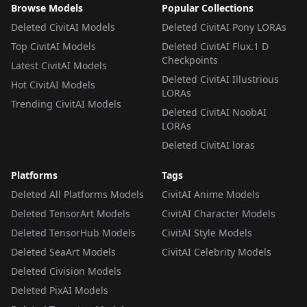
Browse Models
Popular Collections
Deleted CivitAI Models
Deleted CivitAI Pony LORAs
Top CivitAI Models
Deleted CivitAI Flux.1 D
Checkpoints
Latest CivitAI Models
Deleted CivitAI Illustrious
Hot CivitAI Models
LORAs
Trending CivitAI Models
Deleted CivitAI NoobAI
LORAs
Deleted CivitAI loras
Platforms
Tags
Deleted All Platforms Models
CivitAI Anime Models
Deleted TensorArt Models
CivitAI Character Models
Deleted TensorHub Models
CivitAI Style Models
Deleted SeaArt Models
CivitAI Celebrity Models
Deleted Civision Models
Deleted PixAI Models