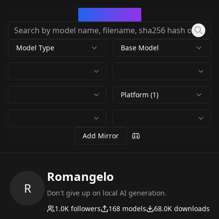
CivArchive
Model Type
Base Model
Platform (1)
Add Mirror
Romangelo
R
Don't give up on local AI generation.
1.0K
followers
168
models
68.0K
downloads